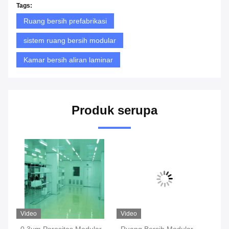
Tags:
Ruang bersih prefabrikasi
sistem ruang bersih modular
Kamar bersih aliran laminar
Produk serupa
Video
Video
Vi