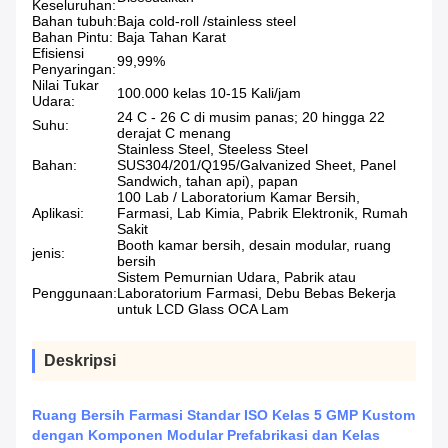
Keseluruhan:
Bahan tubuh:
Baja cold-roll /stainless steel
Bahan Pintu:
Baja Tahan Karat
Efisiensi
99,99%
Penyaringan:
Nilai Tukar
100.000 kelas 10-15 Kali/jam
Udara:
24 C - 26 C di musim panas; 20 hingga 22
Suhu:
derajat C menang
Stainless Steel, Steeless Steel
Bahan:
SUS304/201/Q195/Galvanized Sheet, Panel
Sandwich, tahan api), papan
100 Lab / Laboratorium Kamar Bersih,
Aplikasi:
Farmasi, Lab Kimia, Pabrik Elektronik, Rumah
Sakit
Booth kamar bersih, desain modular, ruang
jenis:
bersih
Sistem Pemurnian Udara, Pabrik atau
Penggunaan:
Laboratorium Farmasi, Debu Bebas Bekerja
untuk LCD Glass OCA Lam
Deskripsi
Ruang Bersih Farmasi Standar ISO Kelas 5 GMP Kustom
dengan Komponen Modular Prefabrikasi dan Kelas