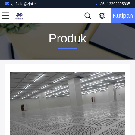
zjnfsale@zjnf.cn
86--13392805835
Kutipan
Produk