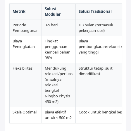
Solusi
Metrik
Solusi Tradisional
Modular
Periode
3-5 hari
≥ 3 bulan (termasuk
Pembangunan
pekerjaan sipil)
Biaya
Tingkat
Biaya
Peningkatan
penggunaan
pembongkaran/rekonstruksi
kembali bahan
yang tinggi
98%
Fleksibilitas
Mendukung
Struktur tetap, sulit
relokasi/perluas
dimodifikasi
(misalnya,
relokasi
bengkel
Ningbo Physis
450 m2)
Skala Optimal
Biaya efektif
Cocok untuk bengkel besar
untuk < 500 m2