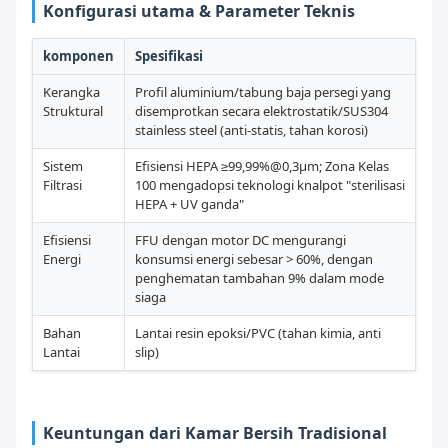
Konfigurasi utama & Parameter Teknis
komponen
Spesifikasi
Kerangka
Profil aluminium/tabung baja persegi yang
Struktural
disemprotkan secara elektrostatik/SUS304
stainless steel (anti-statis, tahan korosi)
Sistem
Efisiensi HEPA ≥99,99%@0,3μm; Zona Kelas
Filtrasi
100 mengadopsi teknologi knalpot "sterilisasi
HEPA + UV ganda"
Efisiensi
FFU dengan motor DC mengurangi
Energi
konsumsi energi sebesar > 60%, dengan
penghematan tambahan 9% dalam mode
siaga
Bahan
Lantai resin epoksi/PVC (tahan kimia, anti
Lantai
slip)
Keuntungan dari Kamar Bersih Tradisional