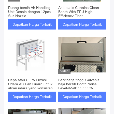
Ruang bersih Air Handling
Anti-static Curtains Clean
Unit Desain dengan 12pcs
Booth With FFU High-
Sus Nozzle
Efficiency Filter
Dapatkan Harga Terbaik
Dapatkan Harga Terbaik
Video
Hepa atau ULPA Filtrasi
Berkinerja tinggi Galvanis
Udara AC Fan Guard untuk
baja bersih Booth Noise
aliran udara yang konsisten
Level≤65dB 99,999%
Efisiensi pada 0,3 Um Hepa
Filter
Dapatkan Harga Terbaik
Dapatkan Harga Terbaik