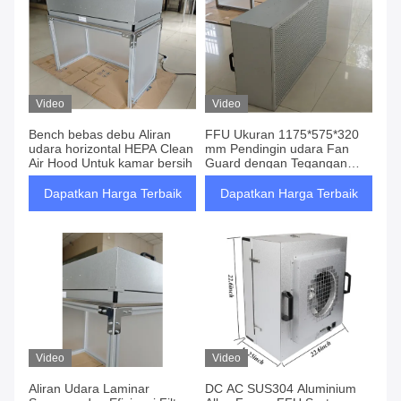
Video
Video
Bench bebas debu Aliran
FFU Ukuran 1175*575*320
udara horizontal HEPA Clean
mm Pendingin udara Fan
Air Hood Untuk kamar bersih
Guard dengan Tegangan
110V/120V 50HZ/60HZ
Dapatkan Harga Terbaik
Dapatkan Harga Terbaik
Video
Video
Aliran Udara Laminar
DC AC SUS304 Aluminium