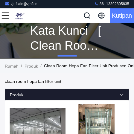
zjnfsale@zjnf.cn
86--13392805835
Kutipan
Kata Kunci [
Clean Room
Hepa Fan
/
/
Clean Room Hepa Fan Filter Unit Produsen Onl
Rumah
Produk
Filter Unit ]
clean room hepa fan filter unit
Pertandingan
Produk
149 Produk