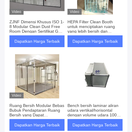
Video
Video
ZJNF Dimensi Khusus ISO 1-
HEPA Filter Clean Booth
8 Modular Clean Dust Free
untuk menciptakan ruang
Room Dengan Sertifikat GMP
yang lebih bersih dan
Standar CE UL
dimurnikan di lingkungan
yang terkendali
Dapatkan Harga Terbaik
Dapatkan Harga Terbaik
Video
Ruang Bersih Modular Bebas
Bench bersih laminar aliran
Bubuk Pendaptaran Ruang
udara vertikal/horisontal
Bersih yang Dapat
dengan volume udara 1000-
Dikustomisasi Dengan
1200m3/h dan filter HEPA
Struktur Modular Dan Filter
Dapatkan Harga Terbaik
Dapatkan Harga Terbaik
H14 HEPA