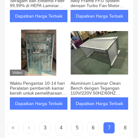
Seragam dan Efisiensi Filter
Alloy Frame FFU System
99,99% di HEPA Laminar
dengan Turbo Fan Motor
Flow Hood untuk Ruang
H13/H14 Filter HEPA
Kerja Bersih
Termasuk
Dapatkan Harga Terbaik
Dapatkan Harga Terbaik
Video
Waktu Pengantar 10-14 hari
Aluminium Laminar Clean
Peralatan pembersih kamar
Bench dengan Tegangan
bersih untuk pemeliharaan
110V/220V 50HZ/60HZ
kamar bersih bebas
Lembar Akrilik dan Volume
kebisingan
Udara 1000-1200m3/h
Dapatkan Harga Terbaik
Dapatkan Harga Terbaik
3
4
5
6
7
8