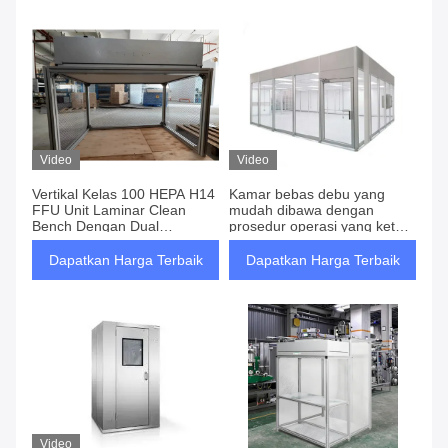
Video
Video
Vertikal Kelas 100 HEPA H14
Kamar bebas debu yang
FFU Unit Laminar Clean
mudah dibawa dengan
Bench Dengan Dual
prosedur operasi yang ketat
Tegangan Daya Dan
dan kontrol suhu
Kecepatan Udara Aluminium
Dapatkan Harga Terbaik
Dapatkan Harga Terbaik
Frame
Video