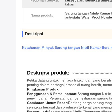
Pedoman Seleksi:
kesesuaian, sertifikasi anti-st
tahan
Sarung tangan Nitrile Kamar 
Nama produk:
anti-statis Water Proof Powde
Deskripsi
Ketahanan Minyak Sarung tangan Nitril Kamar Bersi
Deskripsi produk:
Ketika datang untuk menjaga lingkungan yang bersih 
penting dalam berbagai proses di ruang bersih, mema
Ringkasan Produk
Penggunaan & Pemeliharaan:
Sarung tangan Nitril
penyimpanan.Perawatan dan pemeliharaan sarung tang
Gambaran Umum Pasar:
Rentang harga sarung tangan
seringkali berasal dari produsen terkenal yang mempr
Properti inti:
Sarung tangan Nitrile Cleanroom dikena