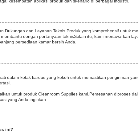
gai kesempatan aplikasi produk dan skenario di berbagai industri.
an Dukungan dan Layanan Teknis Produk yang komprehensif untuk me
tuk membantu dengan pertanyaan teknisSelain itu, kami menawarkan la
anjang persediaan kamar bersih Anda.
-hati dalam kotak kardus yang kokoh untuk memastikan pengiriman ya
rtasi.
lkan untuk produk Cleanroom Supplies kami.Pemesanan diproses dala
asi yang Anda inginkan.
s ini?