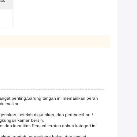
tas
 sangat penting.Sarung tangan ini memainkan peran
minimalkan.
genakan, setelah digunakan, dan pembersihan /
ngkungan kamar bersih.
s dan kuantitas.Penjual teratas dalam kategori ini
alergi rendah, permukaan halus, dan tingkat