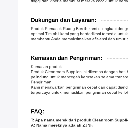
tinggi.dan kinerja membuat mereka cocok untuk berba
Dukungan dan Layanan:
Produk Pemasok Ruang Bersih kami dilengkapi deng
optimal.Tim ahli kami yang berdedikasi tersedia un
membantu Anda memaksimalkan efisiensi dan umur p
Kemasan dan Pengiriman:
Kemasan produk:
Produk Cleanroom Supplies ini dikemas dengan hati
pelindung untuk mencegah kerusakan selama transpo
Pengiriman:
Kami menawarkan pengiriman cepat dan dapat dianda
terpercaya untuk memastikan pengiriman cepat ke lok
FAQ:
T: Apa nama merek dari produk Cleanroom Supplie
A: Nama mereknya adalah ZJNF.