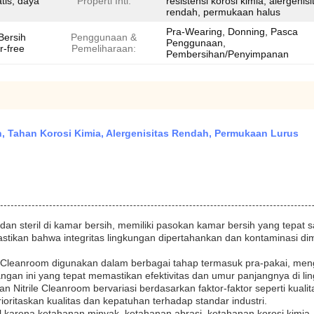
atis, daya
Properti Inti:
resistensi korosi kimia, alergenisi
rendah, permukaan halus
Pra-Wearing, Donning, Pasca
Bersih
Penggunaan &
Penggunaan,
r-free
Pemeliharaan:
Pembersihan/Penyimpanan
h, Tahan Korosi Kimia, Alergenisitas Rendah, Permukaan Lurus
dan steril di kamar bersih, memiliki pasokan kamar bersih yang tepat
stikan bahwa integritas lingkungan dipertahankan dan kontaminasi di
e Cleanroom digunakan dalam berbagai tahap termasuk pra-pakai, men
an ini yang tepat memastikan efektivitas dan umur panjangnya di li
 Nitrile Cleanroom bervariasi berdasarkan faktor-faktor seperti kualita
ioritaskan kualitas dan kepatuhan terhadap standar industri.
l karena ketahanan minyak, ketahanan abrasi, ketahanan korosi kimia, 