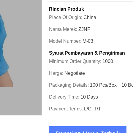
Rincian Produk
Place Of Origin:
China
Nama Merek:
ZJNF
Model Number:
M-03
Syarat Pembayaran & Pengiriman
Minimum Order Quantity:
1000
Harga:
Negotiate
Packaging Details:
100 Pcs/Box，10 Bo
Delivery Time:
10 Days
Payment Terms:
L/C, T/T