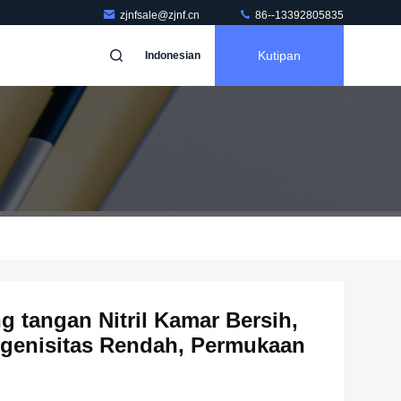
zjnfsale@zjnf.cn
86--13392805835
Kutipan
Indonesian
 tangan Nitril Kamar Bersih,
rgenisitas Rendah, Permukaan