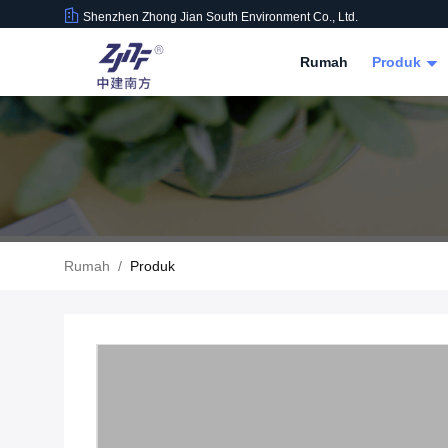
Shenzhen Zhong Jian South Environment Co., Ltd.
Rumah
Produk
Rumah
/
Produk