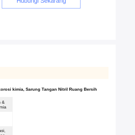
Hubungi Sekarang
korosi kimia
,
Sarung Tangan Nitril Ruang Bersih
n &
imia
si,