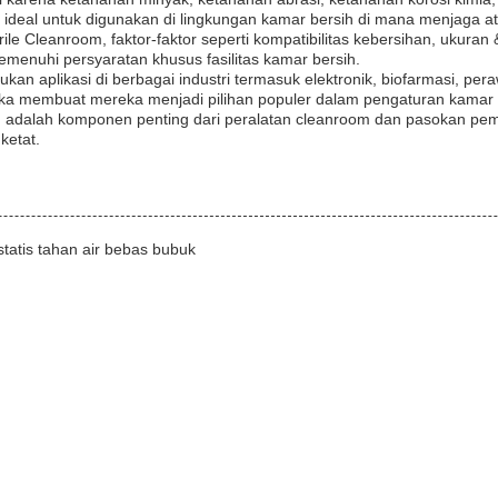
a ideal untuk digunakan di lingkungan kamar bersih di mana menjaga atm
le Cleanroom, faktor-faktor seperti kompatibilitas kebersihan, ukuran & f
enuhi persyaratan khusus fasilitas kamar bersih.
ukan aplikasi di berbagai industri termasuk elektronik, biofarmasi, per
 membuat mereka menjadi pilihan populer dalam pengaturan kamar 
om adalah komponen penting dari peralatan cleanroom dan pasokan p
ketat.
statis tahan air bebas bubuk