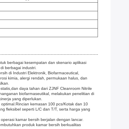
tuk berbagai kesempatan dan skenario aplikasi
i berbagai industri.
h di Industri Elektronik, Biofarmaceutical,
rosi kimia, alergi rendah, permukaan halus, dan
lkan.
-statis,dan daya tahan dari ZJNF Cleanroom Nitrile
anganan biofarmaseutikal, melakukan penelitian di
inerja yang diperlukan.
optimal.Rincian kemasan 100 pcs/Kotak dan 10
fleksibel seperti L/C dan T/T, serta harga yang
erasi kamar bersih berjalan dengan lancar.
membutuhkan produk kamar bersih berkualitas