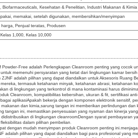
a, Biofarmaceuticals, Kesehatan & Penelitian, Industri Makanan & Kimia
ipakai, memakai, setelah digunakan, membersihkan/menyimpan
harga, Penjual teratas, Produsen
 Kelas 1,000, Kelas 10,000
oof Powder-Free adalah Perlengkapan Cleanroom penting yang cocok un
g untuk memenuhi persyaratan yang ketat dari lingkungan kamar bersih d
 ZJNF adalah pilihan yang dapat diandalkan untuk Aksesoris Ruang Bersi
ti mereka, termasuk ketahanan minyak, ketahanan abrasi, ketahanan ko
kan di lingkungan yang terkontrol di mana kontaminasi harus diminima
 Cleanroom, kompatibilitas kebersihan, ukuran & fit, sertifikasi anti
agai aplikasiApakah bekerja dengan komponen elektronik sensitif, pen
tri makanan dan kimia,sarung tangan ini memberikan perlindungan dan k
 tangan ini, memastikan penyesuaian yang nyaman dan kinerja yang 
distribusikan di lingkungan cleanroomDengan syarat pembayaran yang 
leksibilitas dalam pilihan pembelian.
at dengan mudah menyimpan produk Cleanroom penting ini.menjaga op
NF adalah pilihan yang dapat diandalkan bagi para profesional yang 