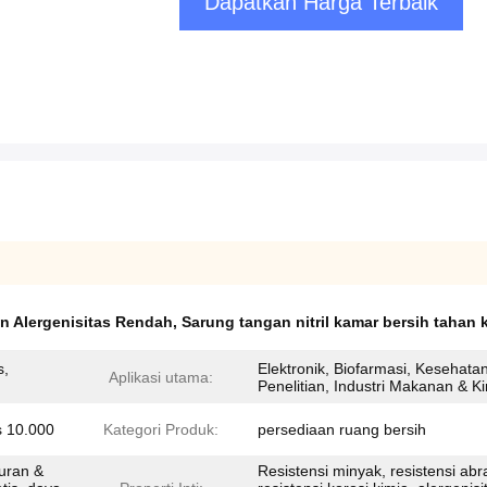
Dapatkan Harga Terbaik
n Alergenisitas Rendah
,
Sarung tangan nitril kamar bersih tahan 
s,
Elektronik, Biofarmasi, Kesehata
Aplikasi utama:
Penelitian, Industri Makanan & K
s 10.000
Kategori Produk:
persediaan ruang bersih
kuran &
Resistensi minyak, resistensi abra