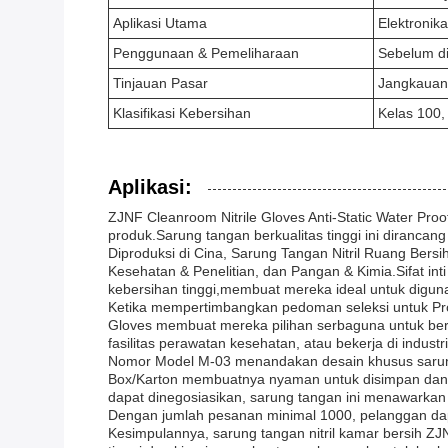
Aplikasi Utama
Elektronik
Penggunaan & Pemeliharaan
Sebelum d
Tinjauan Pasar
Jangkauan 
Klasifikasi Kebersihan
Kelas 100,
Aplikasi:
ZJNF Cleanroom Nitrile Gloves Anti-Static Water Pr
produk.Sarung tangan berkualitas tinggi ini dirancan
Diproduksi di Cina, Sarung Tangan Nitril Ruang Bersih
Kesehatan & Penelitian, dan Pangan & Kimia.Sifat in
kebersihan tinggi,membuat mereka ideal untuk diguna
Ketika mempertimbangkan pedoman seleksi untuk Produk
Gloves membuat mereka pilihan serbaguna untuk berb
fasilitas perawatan kesehatan, atau bekerja di indus
Nomor Model M-03 menandakan desain khusus sarung
Box/Karton membuatnya nyaman untuk disimpan dan di
dapat dinegosiasikan, sarung tangan ini menawarkan f
Dengan jumlah pesanan minimal 1000, pelanggan dap
Kesimpulannya, sarung tangan nitril kamar bersih ZJ