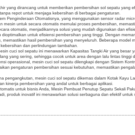
hir yang dirancang untuk memberikan pembersihan sol sepatu yang ef
i tanpa repot untuk menjaga kebersihan di berbagai pengaturan.
ar Sistem Penginderaan Otomatisnya, yang menggunakan sensor radar mi
n mesin untuk secara otomatis memulai proses pembersihan, memasti
secara otomatis, menjadikannya solusi yang mudah digunakan dan efisi
u dioptimalkan untuk efisiensi pembersihan yang tinggi. Dengan mema
patu, memastikan hasil pembersihan yang menyeluruh. Beberapa mode
san kebersihan dan perlindungan tambahan.
n cuci sol sepatu ini menawarkan Kapasitas Tangki Air yang besar y
ang yang sering, sehingga cocok untuk area dengan lalu lintas tinggi 
i operasional, mesin cuci sol sepatu dilengkapi dengan Sistem Kont
kan pengaturan pembersihan sesuai kebutuhan, memastikan pengala
a pengangkutan, mesin cuci sol sepatu dikemas dalam Kotak Kayu L
n kinerja pembersihan yang andal untuk berbagai aplikasi.
matis untuk bisnis Anda, Mesin Pembuat Penutup Sepatu Sekali Pakai 
i, produk inovatif ini menawarkan solusi serbaguna dan efektif unt