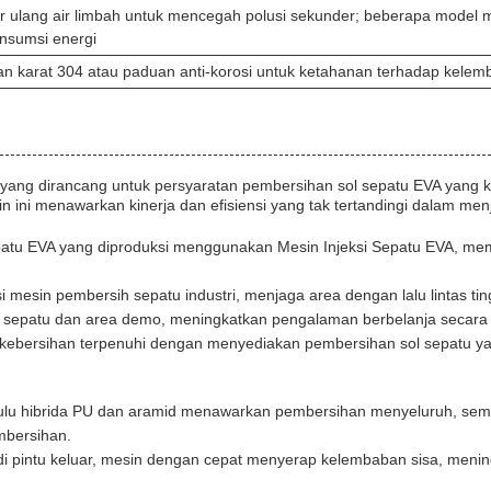
r ulang air limbah untuk mencegah polusi sekunder; beberapa model 
nsumsi energi
han karat 304 atau paduan anti-korosi untuk ketahanan terhadap kele
yang dirancang untuk persyaratan pembersihan sol sepatu EVA yang ke
 ini menawarkan kinerja dan efisiensi yang tak tertandingi dalam men
epatu EVA yang diproduksi menggunakan Mesin Injeksi Sepatu EVA, me
 mesin pembersih sepatu industri, menjaga area dengan lalu lintas ti
 sepatu dan area demo, meningkatkan pengalaman berbelanja secara 
 kebersihan terpenuhi dengan menyediakan pembersihan sol sepatu
ulu hibrida PU dan aramid menawarkan pembersihan menyeluruh, semen
mbersihan.
di pintu keluar, mesin dengan cepat menyerap kelembaban sisa, menin