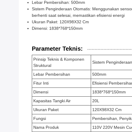
Lebar Pembersihan: 500mm
Sistem Penginderaan Otomatis: Menggunakan sensor
berhenti saat selesai, memastikan efisiensi energi
Ukuran Paket: 120X98X32 Cm
Dimensi: 1838*768*150mm
Parameter Teknis:
Prinsip Teknis & Komponen
Sistem Penginderaan
Struktural
Lebar Pembersihan
500mm
Fitur Inti
Efisiensi Pembersih
Dimensi
1838*768*150mm
Kapasitas Tangki Air
20L
Ukuran Paket
120X98X32 Cm
Fungsi
Pembersihan, Penyika
Nama Produk
110V 220V Mesin Cuci