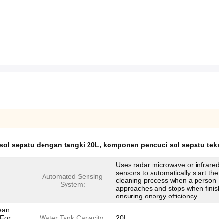
sol sepatu dengan tangki 20L
,
komponen pencuci sol sepatu tek
Uses radar microwave or infrare
sensors to automatically start the
Automated Sensing
cleaning process when a person
System:
approaches and stops when finis
ensuring energy efficiency
ean
 For
Water Tank Capacity:
20L