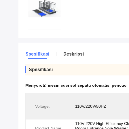
Spesifikasi
Deskripsi
Spesifikasi
Menyoroti:
mesin cuci sol sepatu otomatis
,
pencuci 
Voltage:
110V/220V/50HZ
110V 220V High Efficiency Cl
Product Name:
Room Entrance Sole Washer