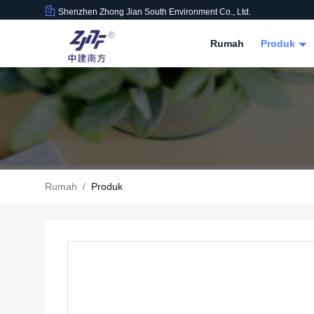
Shenzhen Zhong Jian South Environment Co., Ltd.
Rumah
Produk
Rumah
/
Produk