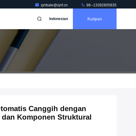
zjnfsale@zjnf.cn
86--13392805835
Kutipan
Indonesian
Otomatis Canggih dengan
L dan Komponen Struktural