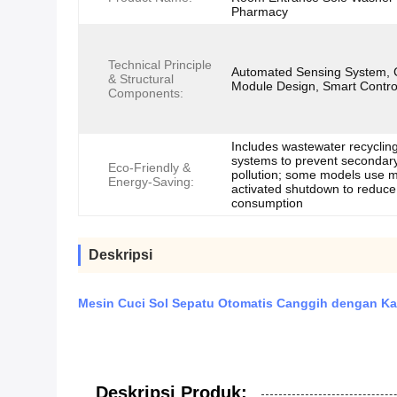
Pharmacy
Technical Principle
Automated Sensing System, 
& Structural
Module Design, Smart Contro
Components:
Includes wastewater recyclin
systems to prevent secondar
Eco-Friendly &
pollution; some models use m
Energy-Saving:
activated shutdown to reduc
consumption
Deskripsi
Mesin Cuci Sol Sepatu Otomatis Canggih dengan Kap
Deskripsi Produk: