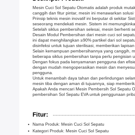
Mesin Cuci Sol Sepatu Otomatis adalah produk mutak
canggih dan fitur pintar, mesin ini menawarkan solus
Prinsip teknis mesin inovatif ini berputar di sekit
seseorang mendekati mesin. Sistem ini memungkinka
Setelah siklus pembersihan selesai, mesin berhenti 
Desain Modul Pembersihan dari mesin cuci sol sepat
ini dapat menghilangkan ≥90% partikel dari sol se
disinfeksi untuk tujuan sterilisasi, memberikan lapi
Selain kemampuan pembersihannya yang canggih, mesi
beberapa siklus pembersihan tanpa perlu pengisian ul
Dengan fokus pada kenyamanan pengguna dan efisiens
dengan mudah mengoperasikan mesin dan menyesuai
pengguna.
Untuk menambah daya tahan dan perlindungan selam
mesin tiba dengan aman di tujuannya, siap memberika
Apakah Anda mencari Mesin Pembersih Sol Sepatu Oto
pembersihan Sol Sepatu EVA untuk penggunaan pribad
Fitur:
Nama Produk: Mesin Cuci Sol Sepatu
Kategori Produk: Mesin Cuci Sol Sepatu