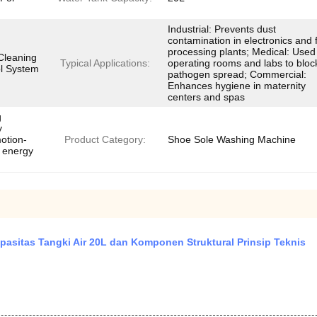
Industrial: Prevents dust
contamination in electronics and 
processing plants; Medical: Used
Cleaning
Typical Applications:
operating rooms and labs to bloc
l System
pathogen spread; Commercial:
Enhances hygiene in maternity
centers and spas
g
y
otion-
Product Category:
Shoe Sole Washing Machine
e energy
asitas Tangki Air 20L dan Komponen Struktural Prinsip Teknis