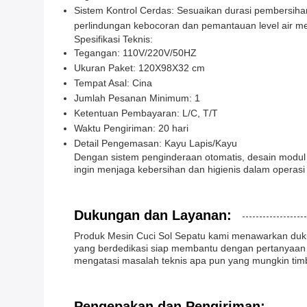
Sistem Kontrol Cerdas: Sesuaikan durasi pembersiha
perlindungan kebocoran dan pemantauan level air 
Spesifikasi Teknis:
Tegangan: 110V/220V/50HZ
Ukuran Paket: 120X98X32 cm
Tempat Asal: Cina
Jumlah Pesanan Minimum: 1
Ketentuan Pembayaran: L/C, T/T
Waktu Pengiriman: 20 hari
Detail Pengemasan: Kayu Lapis/Kayu
Dengan sistem penginderaan otomatis, desain modul p
ingin menjaga kebersihan dan higienis dalam operasi
Dukungan dan Layanan:
Produk Mesin Cuci Sol Sepatu kami menawarkan duku
yang berdedikasi siap membantu dengan pertanyaan 
mengatasi masalah teknis apa pun yang mungkin timb
Pengepakan dan Pengiriman: