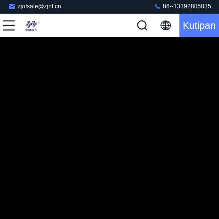
zjnfsale@zjnf.cn
86--13392805835
Kutipan