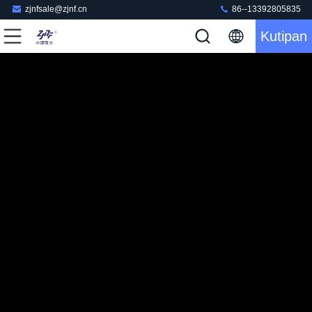
zjnfsale@zjnf.cn
86--13392805835
Kutipan