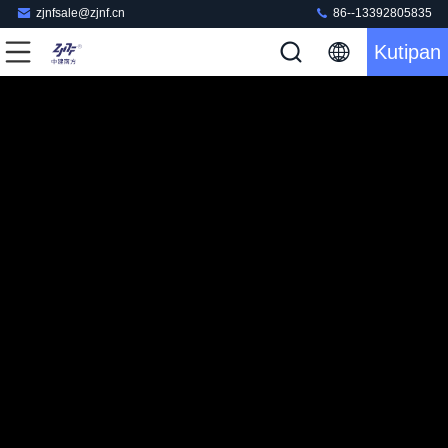
zjnfsale@zjnf.cn
86--13392805835
Kutipan